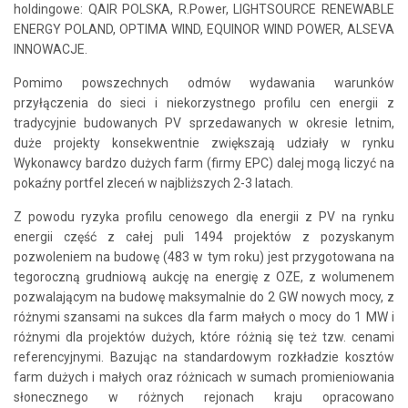
holdingowe: QAIR POLSKA, R.Power, LIGHTSOURCE RENEWABLE
ENERGY POLAND, OPTIMA WIND, EQUINOR WIND POWER, ALSEVA
INNOWACJE.
Pomimo powszechnych odmów wydawania warunków
przyłączenia do sieci i niekorzystnego profilu cen energii z
tradycyjnie budowanych PV sprzedawanych w okresie letnim,
duże projekty konsekwentnie zwiększają udziały w rynku
Wykonawcy bardzo dużych farm (firmy EPC) dalej mogą liczyć na
pokaźny portfel zleceń w najbliższych 2-3 latach.
Z powodu ryzyka profilu cenowego dla energii z PV na rynku
energii część z całej puli 1494 projektów z pozyskanym
pozwoleniem na budowę (483 w tym roku) jest przygotowana na
tegoroczną grudniową aukcję na energię z OZE, z wolumenem
pozwalającym na budowę maksymalnie do 2 GW nowych mocy, z
różnymi szansami na sukces dla farm małych o mocy do 1 MW i
różnymi dla projektów dużych, które różnią się też tzw. cenami
referencyjnymi. Bazując na standardowym rozkładzie kosztów
farm dużych i małych oraz różnicach w sumach promieniowania
słonecznego w różnych rejonach kraju opracowano