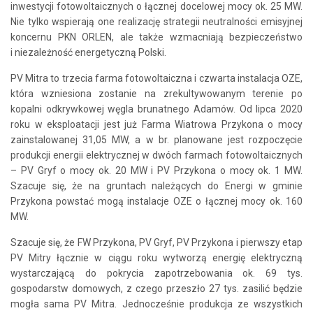
inwestycji fotowoltaicznych o łącznej docelowej mocy ok. 25 MW.
Nie tylko wspierają one realizację strategii neutralności emisyjnej
koncernu PKN ORLEN, ale także wzmacniają bezpieczeństwo
i niezależność energetyczną Polski.
PV Mitra to trzecia farma fotowoltaiczna i czwarta instalacja OZE,
która wzniesiona zostanie na zrekultywowanym terenie po
kopalni odkrywkowej węgla brunatnego Adamów. Od lipca 2020
roku w eksploatacji jest już Farma Wiatrowa Przykona o mocy
zainstalowanej 31,05 MW, a w br. planowane jest rozpoczęcie
produkcji energii elektrycznej w dwóch farmach fotowoltaicznych
– PV Gryf o mocy ok. 20 MW i PV Przykona o mocy ok. 1 MW.
Szacuje się, że na gruntach należących do Energi w gminie
Przykona powstać mogą instalacje OZE o łącznej mocy ok. 160
MW.
Szacuje się, że FW Przykona, PV Gryf, PV Przykona i pierwszy etap
PV Mitry łącznie w ciągu roku wytworzą energię elektryczną
wystarczającą do pokrycia zapotrzebowania ok. 69 tys.
gospodarstw domowych, z czego przeszło 27 tys. zasilić będzie
mogła sama PV Mitra. Jednocześnie produkcja ze wszystkich