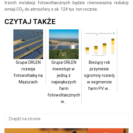
trzech instalacji fotowoltaicznych będzie równoważna redukcji
emisji CO
do atmosfery o ok. 124 tys. ton rocznie.
2
CZYTAJ TAKŻE
Grupa ORLEN
Grupa ORLEN
Bieżący rok
rozwija
inwestuje w
przyniesie
fotowoltaikę na
jedną z
ogromny rozwój
Mazurach
największych
w segmencie
farm
farm PV w…
fotowoltaicznych
w…